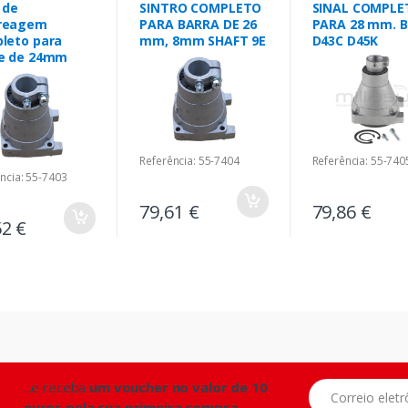
 de
SINTRO COMPLETO
SINAL COMPLE
reagem
PARA BARRA DE 26
PARA 28 mm. B
leto para
mm, 8mm SHAFT 9E
D43C D45K
e de 24mm
Referência: 55-7404
Referência: 55-740
ncia: 55-7403
79,61 €
79,86 €
52 €
...e receba
um voucher no valor de 10
Correio eletrônic
euros pela sua primeira compra.