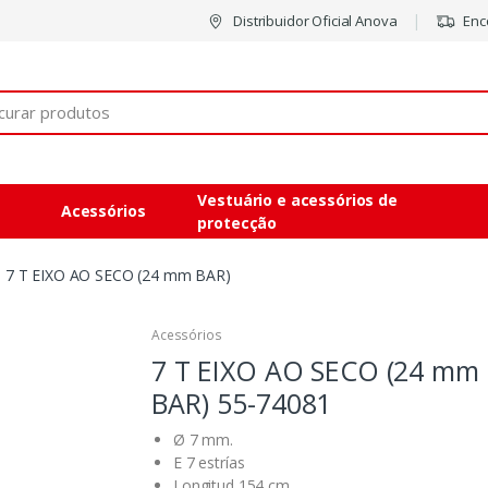
Distribuidor Oficial Anova
Enco
Vestuário e acessórios de
Acessórios
protecção
7 T EIXO AO SECO (24 mm BAR)
Acessórios
7 T EIXO AO SECO (24 mm
BAR)
55-74081
Ø 7 mm.
E 7 estrías
Longitud 154 cm.