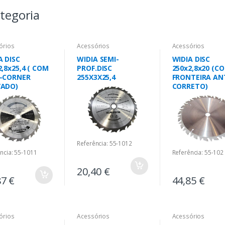
tegoria
órios
Acessórios
Acessórios
A DISC
WIDIA SEMI-
WIDIA DISC
2,8x25,4 ( COM
PROF.DISC
250x2,8x20 (C
-CORNER
255X3X25,4
FRONTEIRA AN
VADO)
CORRETO)
Referência: 55-1012
ncia: 55-1011
Referência: 55-102
20,40 €
87 €
44,85 €
órios
Acessórios
Acessórios