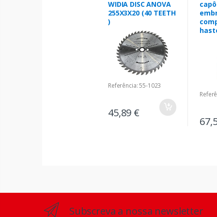
WIDIA DISC ANOVA
capô
255X3X20 (40 TEETH
emb
)
comp
hast
Referência: 55-1023
Referê
45,89 €
67,
Subscreva a nossa newsletter