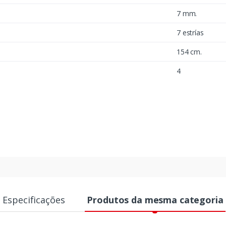
7 mm.
7 estrías
154 cm.
4
Especificações
Produtos da mesma categoria