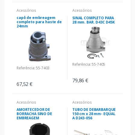
Acessórios
Acessórios
capô de embreagem
SINAL COMPLETO PARA
completo para haste de
28 mm. BAR. D43C D45K
24mm
Referência: 55-7405
Referência: 55-7403
79,86 €
67,52 €
Acessórios
Acessórios
AMORTECEDOR DE
TUBO DE DEBARBARQUE
BORRACHA SINO DE
150 cm x 28 mm- EQUAL
EMBREAGEM
A D243-056