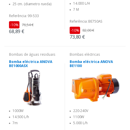
14.000 L/H
25 cm. (diametro rueda)
7 M
Referência: 99-533
Referência: BE750AS
76,54 €
-10%
82,00 €
-10%
68,89 €
73,80 €
Bombas de águas residuais
Bombas eléctricas
Bomba eléctrica ANOVA
Bomba eléctrica ANOVA
BE1000ASX
BE1100
1000W
220-240V
14.500 L/h
1100W
7m
5.000 L/h