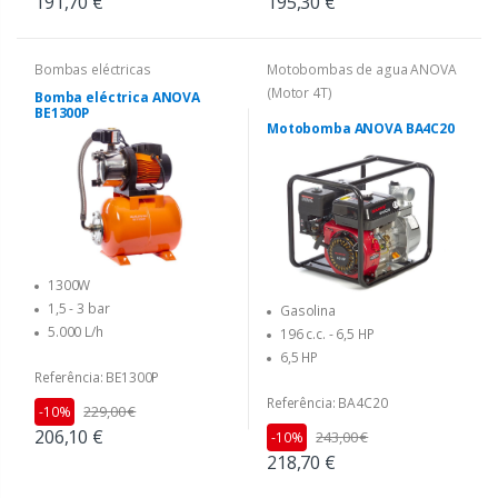
191,70 €
195,30 €
Bombas eléctricas
Motobombas de agua ANOVA
(Motor 4T)
Bomba eléctrica ANOVA
BE1300P
Motobomba ANOVA BA4C20
1300W
1,5 - 3 bar
Gasolina
5.000 L/h
196 c.c. - 6,5 HP
6,5 HP
Referência: BE1300P
Referência: BA4C20
229,00 €
-10%
206,10 €
243,00 €
-10%
218,70 €