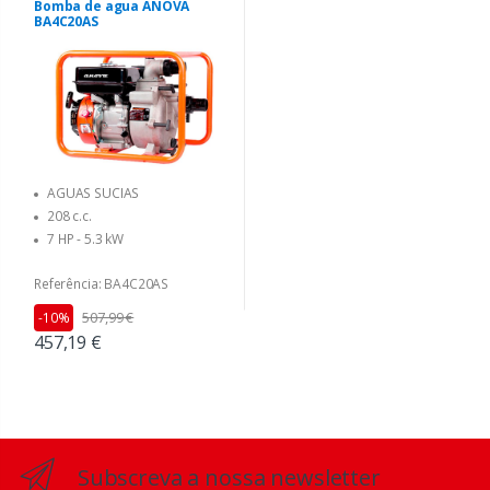
Bomba de agua ANOVA
BA4C20AS
AGUAS SUCIAS
208 c.c.
7 HP - 5.3 kW
Referência: BA4C20AS
507,99 €
-10%
457,19 €
Subscreva a nossa newsletter