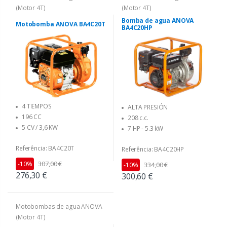
(Motor 4T)
(Motor 4T)
Bomba de agua ANOVA
Motobomba ANOVA BA4C20T
BA4C20HP
4 TIEMPOS
ALTA PRESIÓN
196 CC
208 c.c.
5 CV / 3,6 KW
7 HP - 5.3 kW
Referência: BA4C20T
Referência: BA4C20HP
307,00 €
-10%
334,00 €
-10%
276,30 €
300,60 €
Motobombas de agua ANOVA
(Motor 4T)