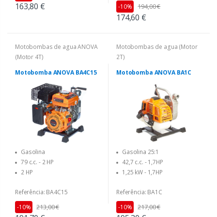
163,80 €
194,00 €
-10%
174,60 €
Motobombas de agua ANOVA
Motobombas de agua (Motor
(Motor 4T)
2T)
Motobomba ANOVA BA4C15
Motobomba ANOVA BA1C
Gasolina
Gasolina 25:1
79 c.c. - 2 HP
42,7 c.c. - 1,7HP
2 HP
1,25 kW - 1,7HP
Referência: BA4C15
Referência: BA1C
213,00 €
217,00 €
-10%
-10%