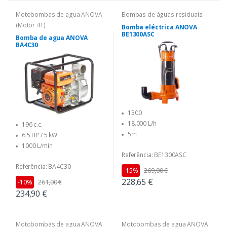
Motobombas de agua ANOVA
Bombas de águas residuais
(Motor 4T)
Bomba eléctrica ANOVA
BE1300ASC
Bomba de agua ANOVA
BA4C30
1300
18.000 L/h
196 c.c.
5m
6.5 HP / 5 kW
1000 L/min
Referência: BE1300ASC
Referência: BA4C30
269,00 €
-15%
228,65 €
261,00 €
-10%
234,90 €
Motobombas de agua ANOVA
Motobombas de agua ANOVA