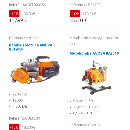
Referência: BE1000ASX
Referência: BE1100
130,99 €
170,01 €
-10%
-10%
117,89 €
153,01 €
Bombas eléctricas
Motobombas de agua (Motor
2T)
Bomba eléctrica ANOVA
BE1200P
Motobomba ANOVA BA2C10
220-240V
1200W
Gasolina 50:1
4.800 L/h
32,6 c.c. - 1,2HP
0,9 kW - 1,2HP
Referência: BE1200P
Referência: BA2C10
182,00 €
-10%