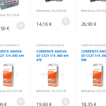
Referência: 33-CSE3-56
Referência: 33-CS
ência: 33-CSG3C
14,16 €
26,90 €
,50 €
as motosierra
Cadenas motosierra
Cadenas motosier
RENTE ANOVA
CORRENTE ANOVA
CORRENTE AN
S21 1/4 .043 em
33-CS21 1/4 .043 em
33-CS21 1/4 .0
47E
50E
ncia: 33-CS21-44
Referência: 33-CS21-47
Referência: 33-CS2
96 €
19,60 €
18,35 €