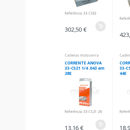
Referência: 33-CSE3
Refer
302,50 €
423
Cadenas motosierra
Caden
CORRENTE ANOVA
COR
33-CS21 1/4 .043 em
33-C
28E
44E
Referência: 33-CS21-28
Referê
13,16 €
18,