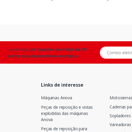
...e receba
um voucher no valor de 10
Correio eletrônic
euros pela sua primeira compra.
Links de interesse
Máquinas Anova
Motosierra
Cadenas pa
Peças de reposição e vistas
explodidas das máquinas
Sopladores
Anova
Vareadoras 
Peças de reposição para