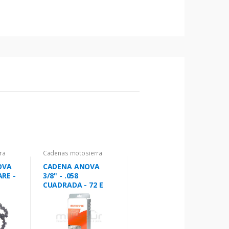
ra
Cadenas motosierra
OVA
CADENA ANOVA
ARE -
3/8" - .058
CUADRADA - 72 E