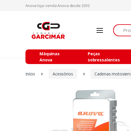
Anova loja: venda Anova desde 2010
Procurar
Máquinas
Peças
Anova
sobressalentes
Início
Acessórios
Cadenas motosierr