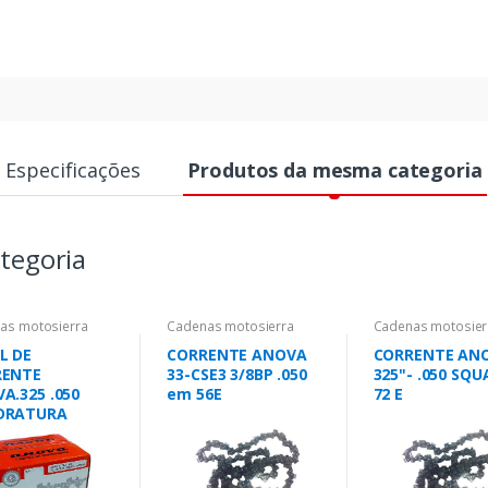
Especificações
Produtos da mesma categoria
tegoria
as motosierra
Cadenas motosierra
Cadenas motosier
L DE
CORRENTE ANOVA
CORRENTE AN
RENTE
33-CSE3 3/8BP .050
325"- .050 SQU
A.325 .050
em 56E
72 E
DRATURA