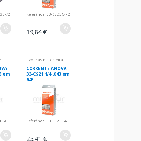
G3C-72
Referência: 33-CSD5C-72
19,84 €
ra
Cadenas motosierra
OVA
CORRENTE ANOVA
43 em
33-CS21 1/4 .043 em
64E
1-50
Referência: 33-CS21-64
25,41 €