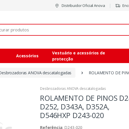
Distribuidor Oficial Anova
Enco
Vestuário e acessórios de
Acessórios
protecção
Desbrozadoras ANOVA descatalogadas
ROLAMENTO DE PINO
Desbrozadoras ANOVA descatalogadas
ROLAMENTO DE PINOS D2
D252, D343A, D352A,
D546HXP
D243-020
Referência
: D243-020