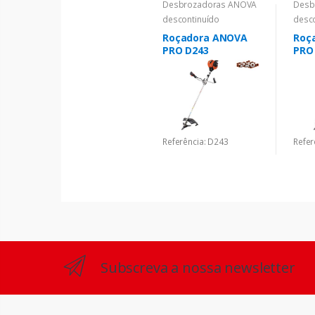
Desbrozadoras ANOVA
Desb
descontinuído
desc
Roçadora ANOVA
Roç
PRO D243
PRO
Referência: D243
Refer
Subscreva a nossa newsletter