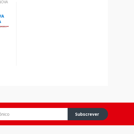
NOVA
VA
A
o
Subscrever