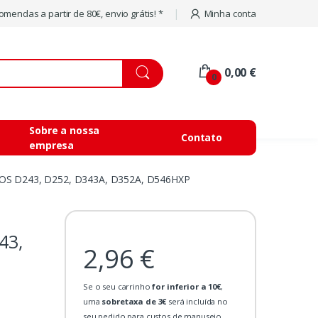
mendas a partir de 80€, envio grátis! *
Minha conta
0,00 €
0
Sobre a nossa
Contato
empresa
S D243, D252, D343A, D352A, D546HXP
43,
2,96 €
Se o seu carrinho
for inferior a 10€
,
uma
sobretaxa de 3€
será incluída no
seu pedido para custos de manuseio.