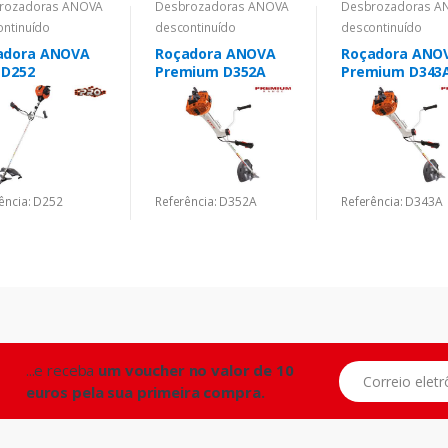
rozadoras ANOVA
Desbrozadoras ANOVA
Desbrozadoras A
ontinuído
descontinuído
descontinuído
adora ANOVA
Roçadora ANOVA
Roçadora ANO
 D252
Premium D352A
Premium D343
ência: D252
Referência: D352A
Referência: D343A
...e receba
um voucher no valor de 10
Correio eletrônic
euros pela sua primeira compra.