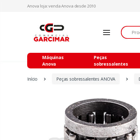
Anova loja: venda Anova desde 2010
Procurar
Máquinas
Peças
Anova
sobressalentes
Início
Peças sobressalentes ANOVA