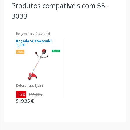
Produtos compatíveis com 55-
3033
Roçadoras Kawasaki
Roçadora Kawasaki
TJ53E
Referência: TJ53E
611,00 €
-15%
519,35 €