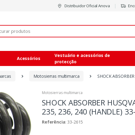
Distribuidor Oficial Anova
Enco
Vestuário e acessórios de
Acessórios
protecção
marcas
Motosierras multimarca
SHOCK ABSORBER 
Motosierras multimarca
SHOCK ABSORBER HUSQV
235, 236, 240 (HANDLE)
33
Referência
: 33-2615