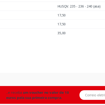
HUSQV. 235 - 236 - 240 (asa)
17,50
17,50
35,00
...e receba
um voucher no valor de 10
Correio eletrônic
euros pela sua primeira compra.