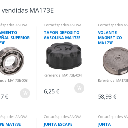
s vendidas MA173E
céspedes ANOVA
Cortacéspedes ANOVA
Cortacéspedes A
AMIENTO
TAPON DEPOSITO
VOLANTE
EÑAL SUPERIOR
GASOLINA MA173E
MAGNETICO
73E
MA173E
Referência: MA173E-004
ência: MA173E-003
Referência: MA173
6,25 €
37 €
58,93 €
céspedes ANOVA
Cortacéspedes ANOVA
Cortacéspedes A
PE MA173E
JUNTA ESCAPE
JUNTA