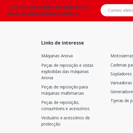
...e receba
um voucher no valor de 10
Correio eletrônic
euros pela sua primeira compra.
Links de interesse
Máquinas Anova
Motosierra
Cadenas pa
Peças de reposição e vistas
explodidas das máquinas
Sopladores
Anova
Vareadoras 
Peças de reposição para
Generadore
máquinas multimarcas
Tijeras de 
Peças de reposição,
consumíveis e acessórios
Vestuário e acessórios de
protecção