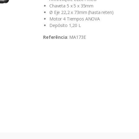
Chaveta 5 x 5 x 35mm
Ø Eje 22,2 x 73mm (hasta reten)
Motor 4 Tiempos ANOVA
Depósito 1,20 L
Referência
: MA173E