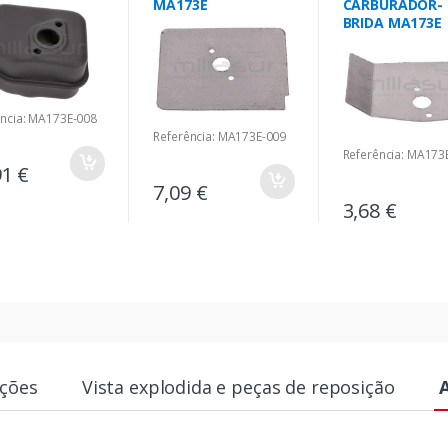
MA173E
CARBURADOR-
BRIDA MA173E
ência: MA173E-008
Referência: MA173E-009
Referência: MA173
91 €
7,09 €
3,68 €
ações
Vista explodida e peças de reposição