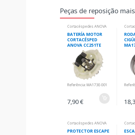
Peças de reposição mai
Cortacéspedes ANOVA
Corta
BATERÍA MOTOR
ROD
CORTACÉSPED
CIGÜ
ANOVA CC251TE
MA1
Referência: MA173E-001
Refer
7,90 €
18,
Cortacéspedes ANOVA
Corta
PROTECTOR ESCAPE
ESCA