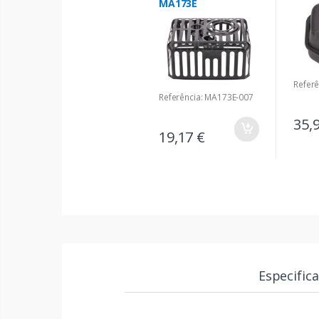
MA173E
Refer
Referência: MA173E-007
35,
19,17 €
Especific