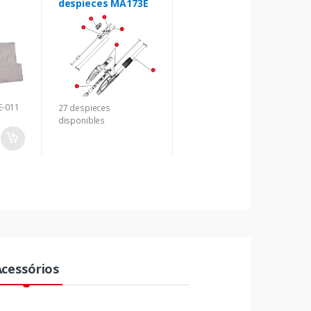
despieces MA173E
E-011
27 despieces
disponibles
Acessórios