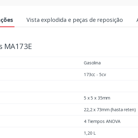
ações
Vista explodida e peças de reposição
cas MA173E
Gasolina
173cc - 5cv
5 x 5 x 35mm
22,2 x 73mm (hasta reten)
4 Tiempos ANOVA
1,20 L