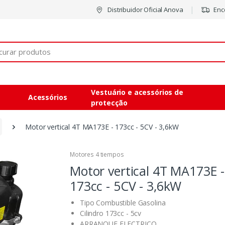
Distribuidor Oficial Anova
Enco
Vestuário e acessórios de
Acessórios
protecção
Motor vertical 4T MA173E - 173cc - 5CV - 3,6kW
Motores 4 tiempos
Motor vertical 4T MA173E -
173cc - 5CV - 3,6kW
Tipo Combustible Gasolina
Cilindro 173cc - 5cv
ARRANQUE ELECTRICO