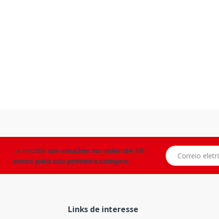
...e receba
um voucher no valor de 10
Correio eletrônic
euros pela sua primeira compra.
Links de interesse