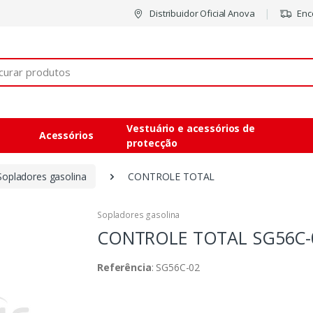
Distribuidor Oficial Anova
Enco
Vestuário e acessórios de
Acessórios
protecção
Sopladores gasolina
CONTROLE TOTAL
Sopladores gasolina
CONTROLE TOTAL
SG56C-
Referência
: SG56C-02