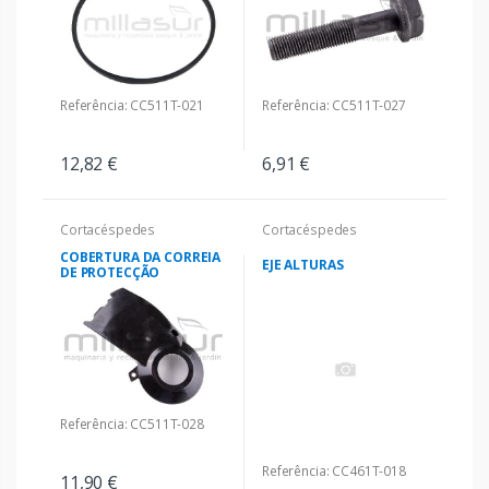
Referência: CC511T-021
Referência: CC511T-027
12,82 €
6,91 €
Cortacéspedes
Cortacéspedes
COBERTURA DA CORREIA
EJE ALTURAS
DE PROTECÇÃO
Referência: CC511T-028
Referência: CC461T-018
11,90 €