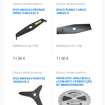
Discos desbrozadora
Discos desbrozadora
DISC ANOVA 2 PRONGS
DISCO PLANO CURVO
WEED 310X3 X25.4
300X25,4
Referência: 55-1053
Referência: 55-1103
11,00 €
11,00 €
Discos desbrozadora
Discos desbrozadora
WIDIA DISC 250x2,8x25,4
DISC ANOVA 3 PONTOS
(COM ANTI-CORRRECÇÃO
255X3X25.4
DE ARMAZENAGEM)