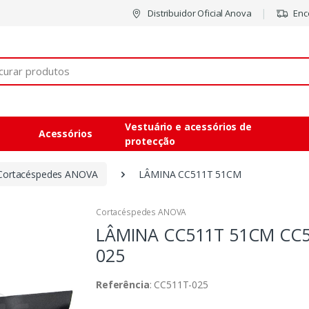
Distribuidor Oficial Anova
Enco
Vestuário e acessórios de
Acessórios
protecção
Cortacéspedes ANOVA
LÂMINA CC511T 51CM
Cortacéspedes ANOVA
LÂMINA CC511T 51CM
CC5
025
Referência
: CC511T-025