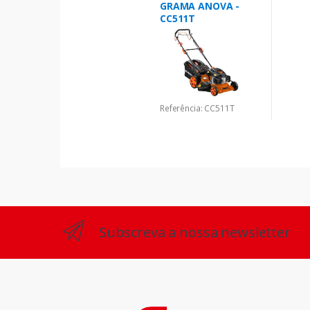
GRAMA ANOVA -
CC511T
Referência: CC511T
Subscreva a nossa newsletter