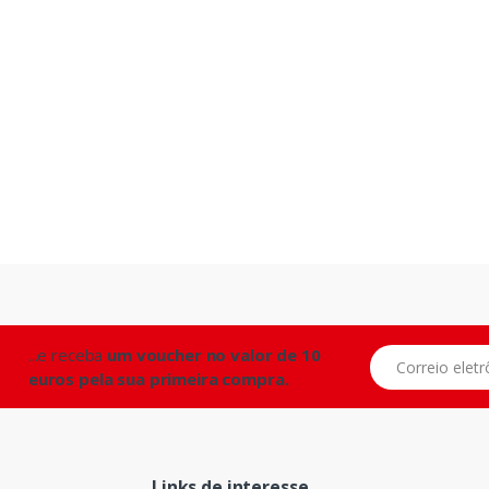
...e receba
um voucher no valor de 10
Correio eletrônic
euros pela sua primeira compra.
Links de interesse