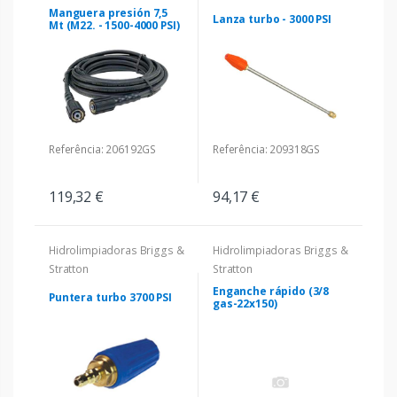
Manguera presión 7,5
Lanza turbo - 3000 PSI
Mt (M22. - 1500-4000 PSI)
Referência: 206192GS
Referência: 209318GS
119,32 €
94,17 €
Hidrolimpiadoras Briggs &
Hidrolimpiadoras Briggs &
Stratton
Stratton
Enganche rápido (3/8
Puntera turbo 3700 PSI
gas-22x150)