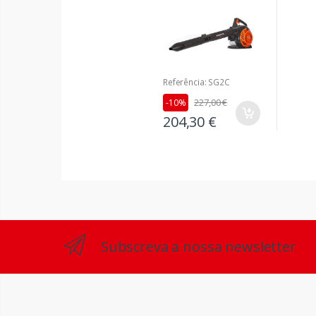
Referência: SG2C
227,00 €
-10%
204,30 €
Subscreva a nossa newsletter