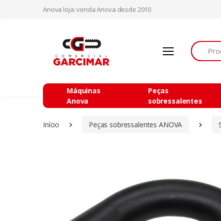
Anova loja: venda Anova desde 2010
Procurar
Máquinas
Peças
Anova
sobressalentes
Início
Peças sobressalentes ANOVA