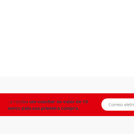
...e receba
um voucher no valor de 10
Correio eletrônic
euros pela sua primeira compra.