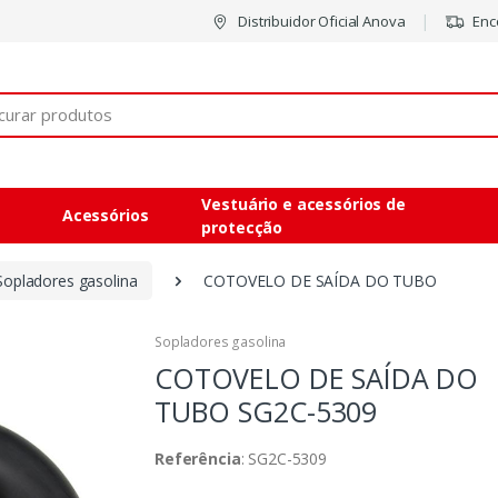
Distribuidor Oficial Anova
Enco
Vestuário e acessórios de
Acessórios
protecção
Sopladores gasolina
COTOVELO DE SAÍDA DO TUBO
Sopladores gasolina
COTOVELO DE SAÍDA DO
TUBO
SG2C-5309
Referência
: SG2C-5309