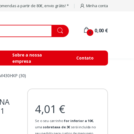
mendas a partir de 80€, envio grátis! *
Minha conta
0,00 €
0
Sobre a nossa
Contato
empresa
430HXP (30)
INA
4,01 €
21
Se o seu carrinho
for inferior a 10€
,
uma
sobretaxa de 3€
será incluída no
seu pedido para custos de manuseio.