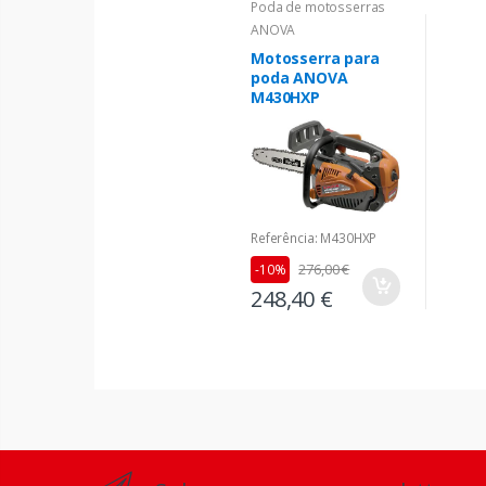
Poda de motosserras
ANOVA
Motosserra para
poda ANOVA
M430HXP
Referência: M430HXP
276,00 €
-10%
248,40 €