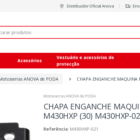
Distribuidor Oficial Anova
Enco
Vestuário e acessórios de
Acessórios
protecção
Motosierras ANOVA de PODA
CHAPA ENGANCHE MAQUINA M
Motosierras ANOVA de PODA
CHAPA ENGANCHE MAQU
M430HXP (30)
M430HXP-0
Referência
: M430HXP-021