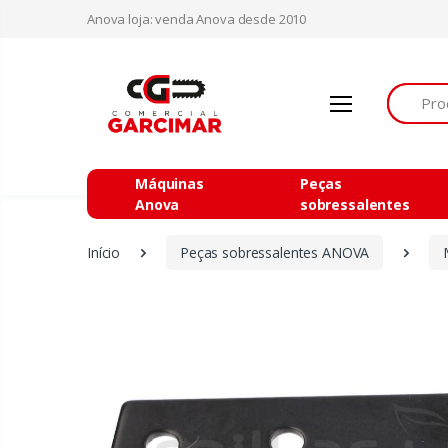
Anova loja: venda Anova desde 2010
Procurar
Máquinas
Peças
Anova
sobressalentes
Início
Peças sobressalentes ANOVA