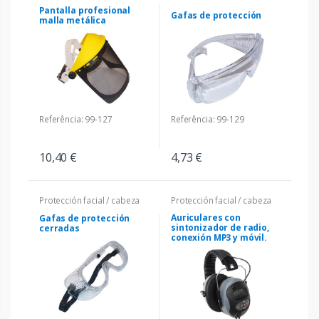
Pantalla profesional
Gafas de protección
malla metálica
Referência: 99-127
Referência: 99-129
10,40 €
4,73 €
Protección facial / cabeza
Protección facial / cabeza
Auriculares con
Gafas de protección
sintonizador de radio,
cerradas
conexión MP3 y móvil.