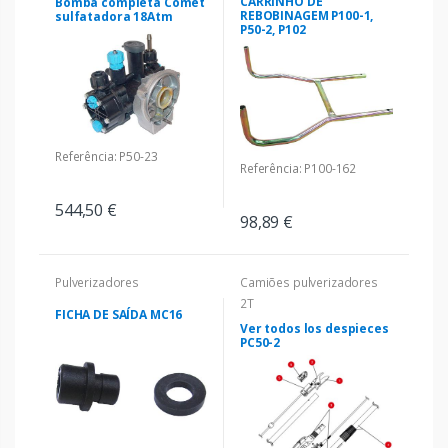
CARRINHO DE
Bomba completa Comet
REBOBINAGEM P100-1,
sulfatadora 18Atm
P50-2, P102
Referência: P50-23
Referência: P100-162
544,50 €
98,89 €
Pulverizadores
Camiões pulverizadores
2T
FICHA DE SAÍDA MC16
Ver todos los despieces
PC50-2