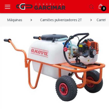
0
Máquinas
Camiões pulverizadores 2T
Carreti