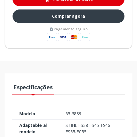
Comprar agora
Pagamento seguro
Especificações
Modelo
55-3839
Adaptable al
STIHL FS38-FS45-FS46-
modelo
FS55-FC55