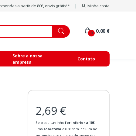
mendas a partir de 80€, envio grátis! *
Minha conta
0,00 €
0
Sobre a nossa
Contato
empresa
2,69 €
Se o seu carrinho
for inferior a 10€
,
uma
sobretaxa de 3€
será incluída no
seu pedido para custos de manuseio.