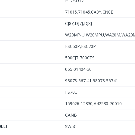
P17Y,U17
71015,71045,CA8Y,CN8E
CJ8Y,DJ7J,DJ8J
W20MP-U,W20MPU,WA20M,WA20
FSC50P,FSC70P
500CJT,700CTS
065-01404-30
98073-567-41,98073-56741
FS70C
159026-12330,A42530-70010
CANB
LLI
SW5C