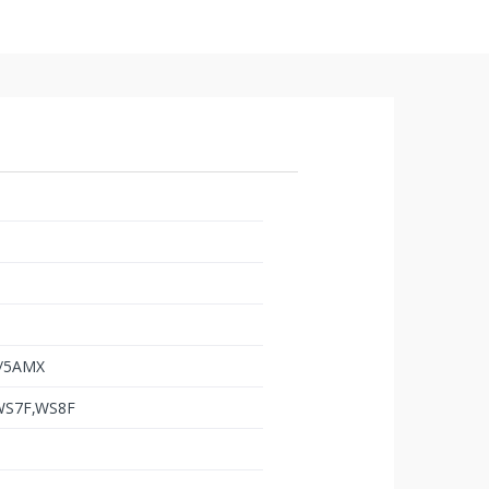
4/5AMX
WS7F,WS8F