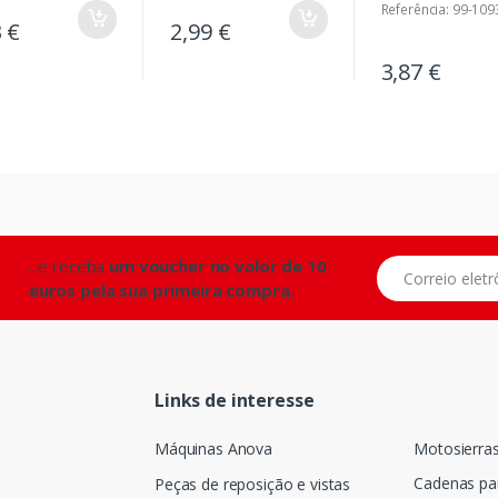
Referência: 99-109
3 €
2,99 €
3,87 €
...e receba
um voucher no valor de 10
Correio eletrônic
euros pela sua primeira compra.
Links de interesse
Máquinas Anova
Motosierra
Cadenas pa
Peças de reposição e vistas