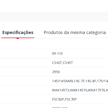
Especificações
Produtos da mesma categoria
99-110
CS42T,CS45T
2956
145/14/5AMX,14S-7F,14S-8F,175/1
WAK145T3,WKA145T6,WKA175T6,
FSC50P,FSC70P