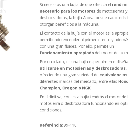
Si necesitas una bujía de que ofrezca el
rendimi
necesario para los motores
de motosierras y
desbrozadoras, la bujía Anova posee característ
otorgan beneficios a la máquina.
El contacto de la bujía con el motor es la apropi
permitiendo encender al primer intento y ademá
con una gran fluidez. Por ello, permite un
funcionamiento apropiado
del motor de tu m
Por otro lado, es una bujía especialmente diseñ
utilizarse en motosierras y desbrozadoras
,
ofreciendo una gran variedad de
equivalencias
diferentes marcas del mercado, entre ellas
Hond
Champion, Oregon o NGK
.
En definitiva, con esta bujía tendrás el motor de 
motosierra o desbrozadora funcionando en ópt
condiciones.
Referência
: 99-110