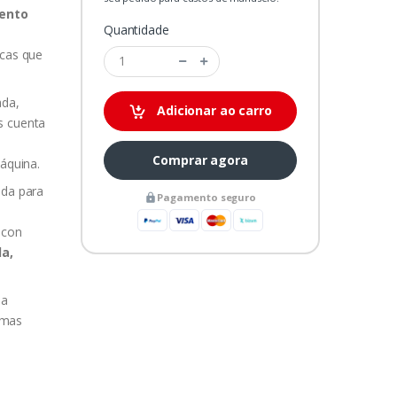
ento
Quantidade
icas que
ada,
Adicionar ao carro
s cuenta
Comprar agora
áquina.
ada para
Pagamento seguro
con
a,
la
imas