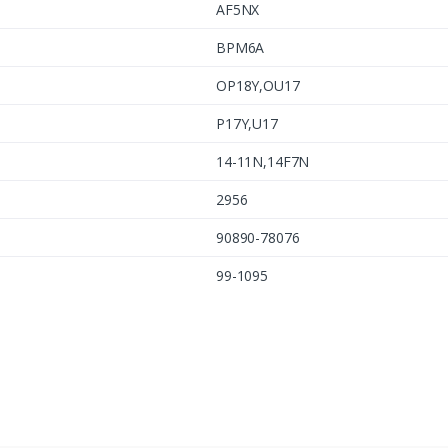
AF5NX
BPM6A
OP18Y,OU17
P17Y,U17
14-11N,14F7N
2956
90890-78076
99-1095